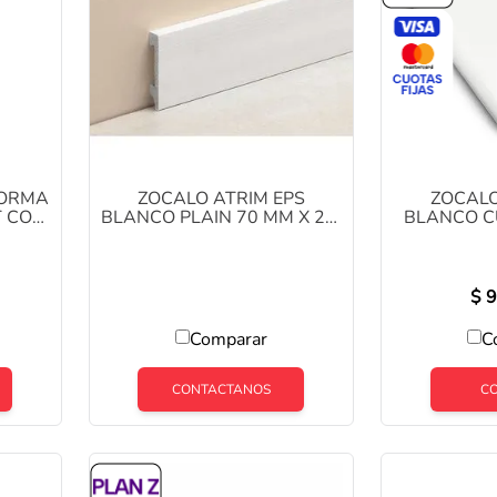
FORMA
ZOCALO ATRIM EPS
ZOCALO
T COD
BLANCO PLAIN 70 MM X 2,5
BLANCO C
MT COD 2310
2.5MTS 
$
9
Comparar
C
CONTACTANOS
C