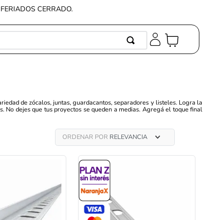
Y FERIADOS CERRADO.
OS MÁS BUSCADOS
elanato
micos
iedad de zócalos, juntas, guardacantos, separadores y listeles. Logra la
s. No dejes que tus proyectos se queden a medias. Agregá el toque final
 vinilicos
stimiento
ORDENAR POR
RELEVANCIA
a
ory
panel
rno
oro