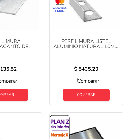
lo
FIL MURA
PERFIL MURA LISTEL
ACANTO DE
ALUMINIO NATURAL 10MM
 MATE 10MM X
X 2.5 METROS (1470)
TROS (1383)
136,52
$
5435,20
omparar
Comparar
OMPRAR
COMPRAR