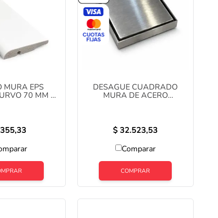
 MURA EPS
DESAGÜE CUADRADO
URVO 70 MM X
MURA DE ACERO
COD: YX1012
INOXIDABLE BRILLANTE 12
X 12
355,33
$
32.523,53
omparar
Comparar
OMPRAR
COMPRAR