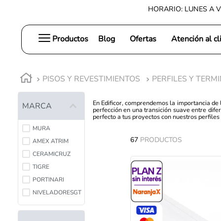
HORARIO: LUNES A V
Productos
Blog
Ofertas
Atención al cl
PISOS Y REVESTIMIENTOS
PERFILES Y TERM
En Edificor, comprendemos la importancia de l
MARCA
perfección en una transición suave entre dif
perfecto a tus proyectos con nuestros perfiles
MURA
67
PRODUCTOS
AMEX ATRIM
CERAMICRUZ
TIGRE
PORTINARI
NIVELADORESGT