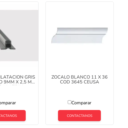
ILATACION GRIS
ZOCALO BLANCO 11 X 36
D 9MM X 2,5 MT
COD 3645 CEUSA
844 ATRIM
omparar
Comparar
TACTANOS
CONTACTANOS