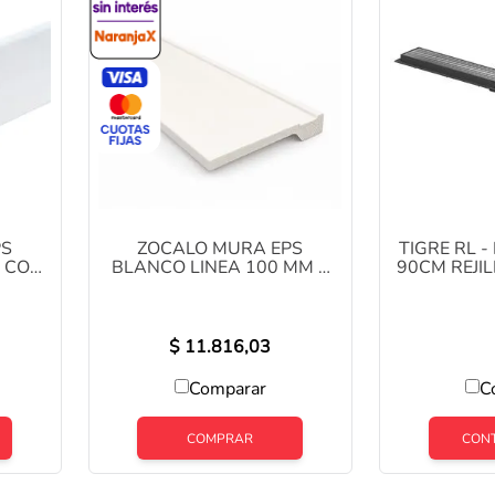
PS
ZOCALO MURA EPS
TIGRE RL -
 COD
BLANCO LINEA 100 MM X
90CM REJI
2.5MTS COD: YX1034
$
11.816,03
Comparar
C
COMPRAR
CON