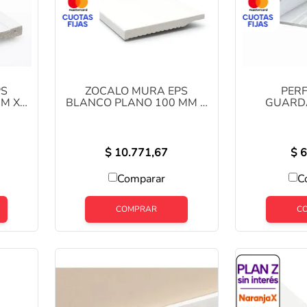
10
.
zoca
PS
ZOCALO MURA EPS
PER
MM X
BLANCO PLANO 100 MM X
GUARD
03
2.5MTS COD: YX1030
ALUMINIO
2.5 ME
$
10.771,67
$
6
Comparar
C
COMPRAR
C