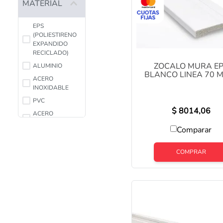
MATERIAL
EPS
(POLIESTIRENO
EXPANDIDO
RECICLADO)
ZOCALO MURA E
ALUMINIO
BLANCO LINEA 70 
ACERO
2.5MTS COD: YX10
INOXIDABLE
PVC
$
8014,06
ACERO
INOXIDABLE 430
Comparar
COMPRAR