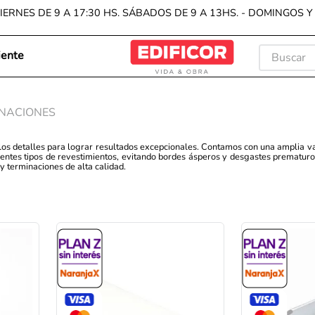
IERNES DE 9 A 17:30 HS. SÁBADOS DE 9 A 13HS. - DOMINGOS 
Buscar
iente
TÉRMIN
1
.
porc
INACIONES
2
.
cera
os detalles para lograr resultados excepcionales. Contamos con una amplia var
erentes tipos de revestimientos, evitando bordes ásperos y desgastes prematuro
3
.
pisos
 y terminaciones de alta calidad.
4
.
reve
5
.
bach
6
.
vanit
7
.
wall
8
.
exte
9
.
inod