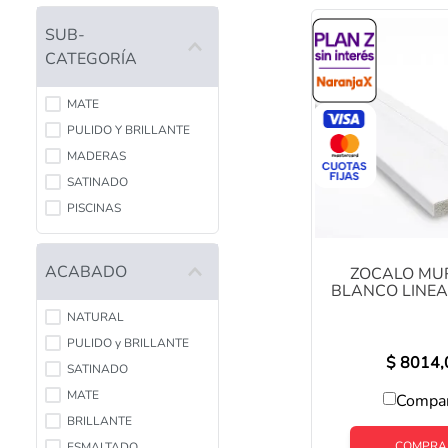
PISCINAS
SUB-
PORCELANICOS
CATEGORÍA
MATE
PULIDO Y BRILLANTE
MADERAS
SATINADO
PISCINAS
ACABADO
ZOCALO MU
BLANCO LINEA
2.5MTS COD:
NATURAL
PULIDO y BRILLANTE
$
8014,
SATINADO
MATE
Compa
BRILLANTE
COMPRA
ESMALTADO