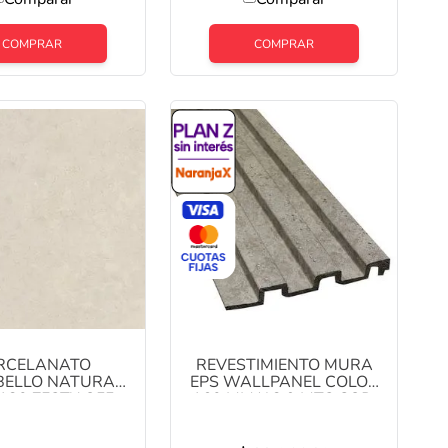
COMPRAR
COMPRAR
RCELANATO
REVESTIMIENTO MURA
BELLO NATURAL
EPS WALLPANEL COLOR
 120 ZESTY OFF
160 MM X 2,9 MTS COD:
AJA X 2,88 M2 1ª
YX5019-2