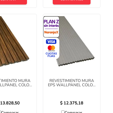
TIMIENTO MURA
REVESTIMIENTO MURA
LLPANEL COLOR
EPS WALLPANEL COLOR
 X 2,9 MTS COD:
124 MM X 2,9 MTS COD:
YX5004-4
YX5003-2
13.828,50
$
12.375,18
Comparar
Comparar