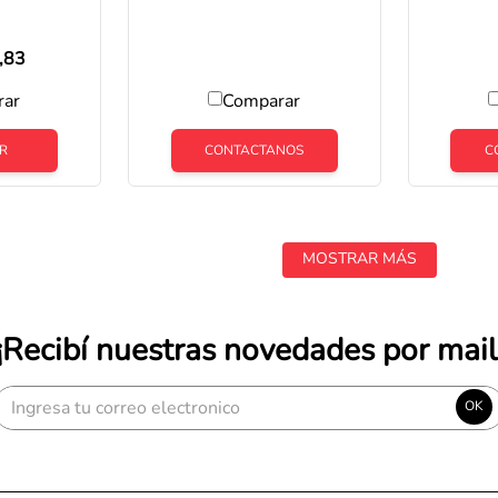
-5
CAJA X 2,16 M2 1ª
,83
rar
Comparar
R
CONTACTANOS
C
MOSTRAR MÁS
¡Recibí nuestras novedades por mail
OK