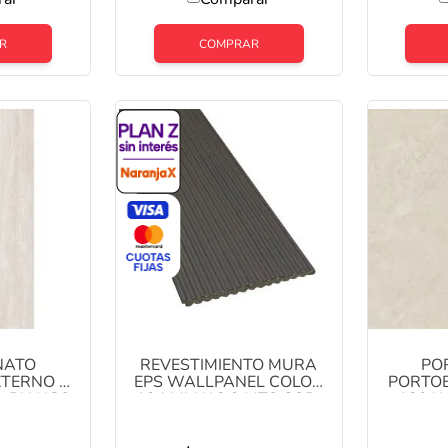
R
COMPRAR
NATO
REVESTIMIENTO MURA
PO
XTERNO 60
EPS WALLPANEL COLOR
PORTO
A BIANCO
124 MM X 2,9 MTS COD:
120 X
 M2 1°
YX5003-1
WHITE C