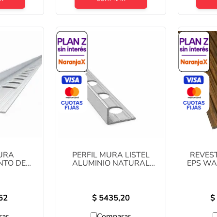
MURA
PERFIL MURA LISTEL
REVES
TO DE
ALUMINIO NATURAL
EPS WA
E 10MM X
10MM X 2.5 METROS
121 MM
(1383)
(1470)
52
$
5435,20
$
rar
Comparar