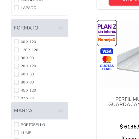
LAPADO
FORMATO
60 X 120
120 X 120
90 X 90
20 X 120
60 X 60
80 X 80
45 X 120
PERFIL 
07 X 24
GUARDACAN
123 X 123
ALUMINIO MAT
MARCA
2.5 METROS 
58 X 117
PORTOBELLO
$
6136,
LUME
Compa