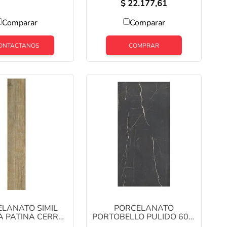
$
22.177,61
Comparar
Comparar
ONTACTANOS
COMPRAR
LANATO SIMIL
PORCELANATO
 PATINA CERRO
PORTOBELLO PULIDO 60 X
9 X 120 1° CAJA
120 NERO VENATO CAJA x