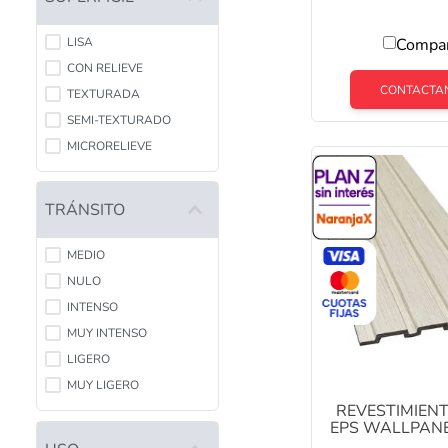
METAL
LISA
Compa
CON RELIEVE
CONTACTA
TEXTURADA
SEMI-TEXTURADO
MICRORELIEVE
TRÁNSITO
MEDIO
NULO
INTENSO
MUY INTENSO
LIGERO
MUY LIGERO
REVESTIMIEN
EPS WALLPAN
160 MM X 2,9 