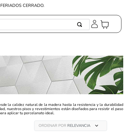
Y FERIADOS CERRADO.
OS MÁS BUSCADOS
elanato
micos
 vinilicos
stimiento
a
ory
de la calidez natural de la madera hasta la resistencia y la durabilidad
ad, nuestros pisos y revestimientos están diseñados para resistir el paso
panel
ra aplicar tu porcelanato ideal.
rno
ORDENAR POR
RELEVANCIA
oro