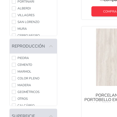
PORTINARI
ALBERDI
COMPRA
VILLAGRES
SAN LORENZO
MURA
CERRO NEGRO
INCEPA
REPRODUCCIÓN
PAMESA
PIEDRA
CEMENTO
MARMOL
COLOR PLENO
MADERA
GEOMÉTRICOS
PORCELA
OTROS
PORTOBELLO E
X 120 AETERN
CALCÁREO
CAJA X 1,44
OXIDO
SUPERFICIE