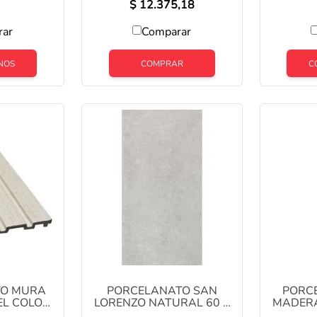
$
12.375,18
rar
Comparar
NOS
COMPRAR
C
TO MURA
PORCELANATO SAN
PORCE
EL COLOR
LORENZO NATURAL 60 X
MADERA
MTS COD:
120 LIMESTONE GRAY
NEGRO 1