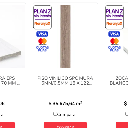
10
.
zoca
RA EPS
PISO VINILICO SPC MURA
ZOCA
 70 MM X
6MM/0,5MM 18 X 122
BLANCO
 YX1003
COD: SYW85013-2 CAJA
X 2.5M
X 2,24 M2 1°
2
06
$
35.675,64
m
$
rar
Comparar
R
COMPRAR