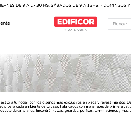
IERNES DE 9 A 17:30 HS. SÁBADOS DE 9 A 13HS. - DOMINGOS 
Buscar
iente
TÉRMIN
1
.
porc
2
.
cera
3
.
pisos
4
.
reve
5
.
bach
6
.
vanit
stilo a tu hogar con los diseños más exclusivos en pisos y revestimientos. Des
7
.
ecto para cada ambiente de tu casa. Fabricados con materiales de primera calid
wall
cable durante años. Encontrá mallas, guardas, perfiles, terminaciones y más pa
8
.
exte
9
.
inod