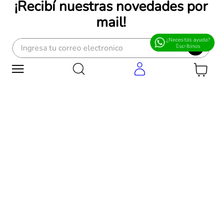
¡Recibí nuestras novedades por
mail!
OK
CASA CENTRAL
Colectora de Circunvalación
(altura Monseñor P. Cabrera al 5500)
5000 - Córdoba, Argentina
ventasweb@edificor.com.ar
NOSOTROS