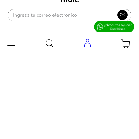
OK
CASA CENTRAL
Colectora de Circunvalación
(altura Monseñor P. Cabrera al 5500)
5000 - Córdoba, Argentina
ventasweb@edificor.com.ar
NOSOTROS
ATENCIÓN AL CLIENTE