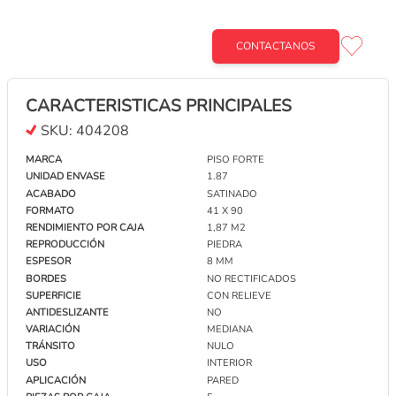
CONTACTANOS
CARACTERISTICAS PRINCIPALES
SKU:
404208
MARCA
PISO FORTE
UNIDAD ENVASE
1.87
ACABADO
SATINADO
REVESTIMIENTO PORTOBELLO NATURAL 45 X
FORMATO
41 X 90
120 RIPA OASI PARADISO CAJA X 1,62 M2 1º
RENDIMIENTO POR CAJA
1,87 M2
REPRODUCCIÓN
PIEDRA
CONTACTANOS
ESPESOR
8 MM
BORDES
NO RECTIFICADOS
SUPERFICIE
CON RELIEVE
REVESTIMIENTO PORTOBELLO NATURAL 45 X
ANTIDESLIZANTE
NO
120 CESELLATO AETERNA BIANCO CAJA X 1,62
VARIACIÓN
MEDIANA
M2 1°
CONTACTANOS
TRÁNSITO
NULO
USO
INTERIOR
APLICACIÓN
PARED
PORCELANATO PORTOBELLO NATURAL 45 X 120