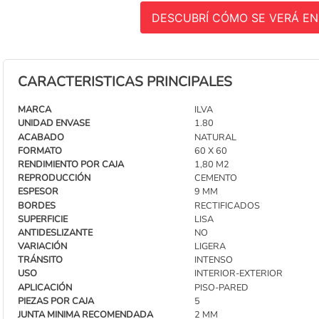
DESCUBRÍ CÓMO SE VERÁ EN
CARACTERISTICAS PRINCIPALES
MARCA
ILVA
UNIDAD ENVASE
1.80
ACABADO
NATURAL
FORMATO
60 X 60
RENDIMIENTO POR CAJA
1,80 M2
REPRODUCCIÓN
CEMENTO
ESPESOR
9 MM
BORDES
RECTIFICADOS
SUPERFICIE
LISA
ANTIDESLIZANTE
NO
VARIACIÓN
LIGERA
TRÁNSITO
INTENSO
USO
INTERIOR-EXTERIOR
APLICACIÓN
PISO-PARED
PIEZAS POR CAJA
5
JUNTA MINIMA RECOMENDADA
2 MM