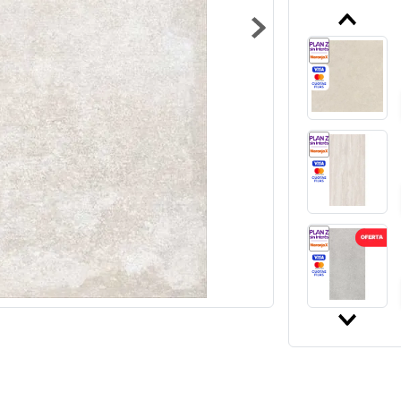
10
.
zoca