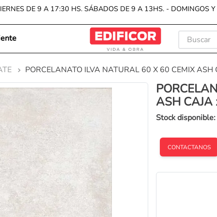
IERNES DE 9 A 17:30 HS. SÁBADOS DE 9 A 13HS. - DOMINGOS 
Buscar
iente
TÉRMIN
ATE
PORCELANATO ILVA NATURAL 60 X 60 CEMIX ASH C
1
.
porc
PORCELANA
2
.
cera
ASH CAJA x
3
.
pisos
Stock disponible
4
.
reve
5
.
bach
CONTACTANOS
6
.
vanit
7
.
wall
8
.
exte
9
.
inod