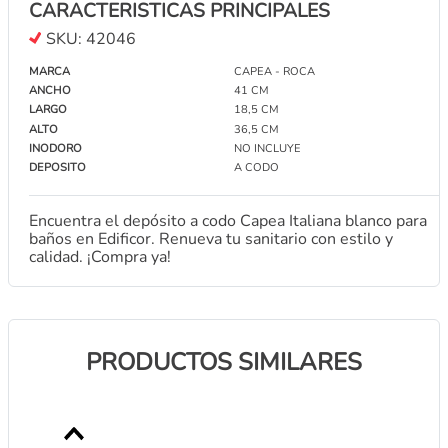
CARACTERISTICAS PRINCIPALES
SKU:
42046
DEPOSITO ROCA HALL DE APOYO BLANCO
MARCA
CAPEA - ROCA
CONTACTANOS
ANCHO
41 CM
LARGO
18,5 CM
ALTO
36,5 CM
TAPA CON TECLA PARA VALVULA DE INODORO
INODORO
NO INCLUYE
0368.02 FV
DEPOSITO
A CODO
CONTACTANOS
Encuentra el depósito a codo Capea Italiana blanco para
baños en Edificor. Renueva tu sanitario con estilo y
DEPOSITO DE EMPOTRAR ROCA SLENDRA - REF:
calidad. ¡Compra ya!
R890010200
CONTACTANOS
PRODUCTOS SIMILARES
DEPOSITO ROCA INSPIRA DE APOYO BLANCO -
4,5/3L 1251310000201
CONTACTANOS