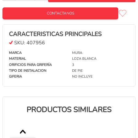
BIDET DE PIE ROCA THE GAP - 1 ORIFICIO CON
CONTACTANOS
LLUVIA BLANCO
CONTACTANOS
CARACTERISTICAS PRINCIPALES
SKU:
407956
BIDET DE PIE ROCA MONACO CONFOT - 1
ORIFICIO CON LLUVIA BLANCO
MARCA
MURA
CONTACTANOS
MATERIAL
LOZA BLANCA
ORIFICIOS PARA GRIFERÍA
3
TIPO DE INSTALACION
DE PIE
BIDET DE PIE ROCA HALL - 3 ORIFICIO CON
GIFERIA
NO INCLUYE
LLUVIA BLANCO
CONTACTANOS
PRODUCTOS SIMILARES
BIDET SUSPENDIDO MONOBLOQUE ROCA
INSPIRA RIMLESS BLANCO A357525000
CONTACTANOS