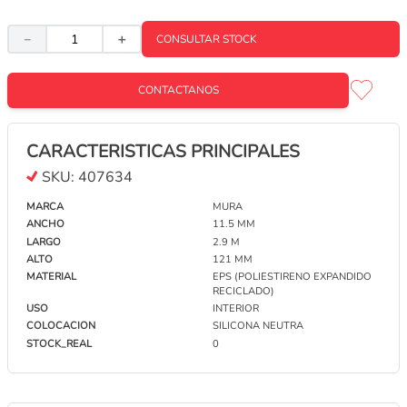
－
＋
CONSULTAR STOCK
REVESTIMIENTO PORTOBELLO NATURAL 45 X
120 CESELLATO AETERNA BIANCO CAJA X 1,62
M2 1°
CONTACTANOS
CONTACTANOS
CARACTERISTICAS PRINCIPALES
REVESTIMIENTO PORTOBELLO NATURAL 45 X
120 RIPA OASI DUNA CAJA X 1, 62 M2 1º
SKU:
407634
CONTACTANOS
MARCA
MURA
ANCHO
11.5 MM
LARGO
2.9 M
REVESTIMIENTO CERÁMICO HEXAGONAL
TROPICALIA GABRIELLA 17 X 20 1º CAJA X 0,8M2
ALTO
121 MM
MATERIAL
EPS (POLIESTIRENO EXPANDIDO
CONTACTANOS
RECICLADO)
USO
INTERIOR
COLOCACION
SILICONA NEUTRA
REVESTIMIENTO PAMESA NATURAL 17 X 52
STOCK_REAL
0
TEIDE GRAFITO CAJA X 1.50 M2 1º
CONTACTANOS