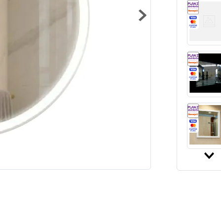
10
.
zoca