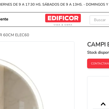
IERNES DE 9 A 17:30 HS. SÁBADOS DE 9 A 13HS. - DOMINGOS 
Buscar
iente
TÉRMIN
AR 60CM ELEC60
1
.
porc
CAMPI 
2
.
cera
Stock dispon
3
.
pisos
4
.
reve
CONTACTAN
5
.
bach
6
.
vanit
7
.
wall
8
.
exte
9
.
inod