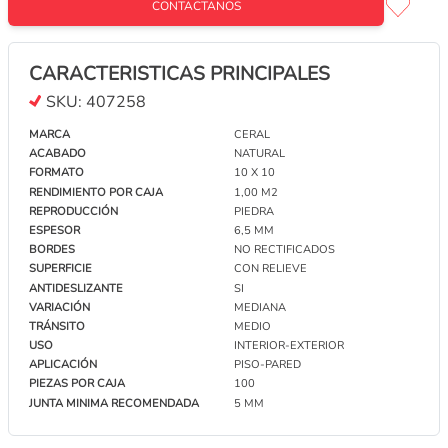
CONTACTANOS
CARACTERISTICAS PRINCIPALES
PORCELANATO 15 X 15 GILI B.E HARD
SKU:
407258
PORTINARI CAJA X 0,56 M2 1º
CONTACTANOS
MARCA
CERAL
ACABADO
NATURAL
FORMATO
10 X 10
CERÁMICO PARA PILETA VERDE AGUA ONDA
RENDIMIENTO POR CAJA
1,00 M2
MESH BR 7,5 X 7,5 ELIIANE CAJA X 1,6 M2
REPRODUCCIÓN
PIEDRA
ESPESOR
6,5 MM
CONTACTANOS
BORDES
NO RECTIFICADOS
SUPERFICIE
CON RELIEVE
ANTIDESLIZANTE
SI
PORCELANATO 15 X 15 GILI B.E NATURAL
VARIACIÓN
MEDIANA
PORTINARI CAJA X 0,56 M2 1º
TRÁNSITO
MEDIO
CONTACTANOS
USO
INTERIOR-EXTERIOR
APLICACIÓN
PISO-PARED
PIEZAS POR CAJA
100
PORCELANATO PORTINARI NATURAL 20 X 20
JUNTA MINIMA RECOMENDADA
5 MM
ATLANTIS GN HARD CAJA x 1,01 M2 1º