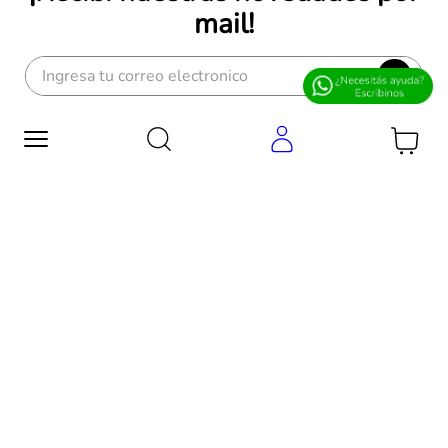
mail!
OK
CASA CENTRAL
Colectora de Circunvalación
(altura Monseñor P. Cabrera al 5500)
5000 - Córdoba, Argentina
ventasweb@edificor.com.ar
NOSOTROS