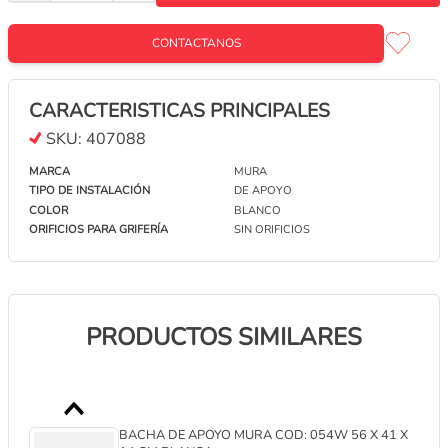
BACHA ROCA INSPIRA SQUARE 37X37 CM
BLANCO
CONTACTANOS
CONTACTANOS
CARACTERISTICAS PRINCIPALES
BACHA DE APOYO MURA COD: 837MW - 37 X 37
X 13 MATT WHITE
SKU:
407088
CONTACTANOS
MARCA
MURA
TIPO DE INSTALACIÓN
DE APOYO
COLOR
BLANCO
BACHA DE APOYO MURA COD: 933W - 39 X 39 X
ORIFICIOS PARA GRIFERÍA
SIN ORIFICIOS
14 WHITE
CONTACTANOS
PRODUCTOS SIMILARES
BACHA DE APOYO MURA COD: 047W 50 X 37 X
14 CM BLANCA
CONTACTANOS
BACHA DE APOYO MURA COD: 054W 56 X 41 X