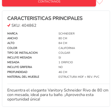
CONTACTANOS
CARACTERISTICAS PRINCIPALES
VANITORY W.V NORWAY ATAKAMA ABIERTO 80
CM C/ MES LOSA 3AG
SKU:
404862
CONTACTANOS
MARCA
SCHNEIDER
ANCHO
80 CM
ALTO
84 CM
VANITORY WATERVAN ATENAS CERRADO DE PIE
COLOR
CALIFORNIA
100 CM TABACO C/ MES LOSA 1 AG
TIPO DE INSTALACION
COLGAR
CONTACTANOS
INCLUYE MESADA
SI
MESADA
1 ORIFICIO
INCLUYE GRIFERIA
NO
VANITORY WATERVAN ATENAS CERRADO DE PIE
PROFUNDIDAD
46 CM
70 CM TABACO C/ MES SINTETICA 3 AG
MATERIAL DEL MUEBLE
ESTRUCTURA MDF + REV. PVC
CONTACTANOS
Encuentra el elegante Vanitory Schneider Rivo de 80 cm
con mesada, ideal para tu baño. ¡Aprovecha esta
VANITORY WATERVAN ATENAS CERRADO DE PIE
oportunidad única!
70 CM BCO C/ MES LOSA 3 AG
CONTACTANOS