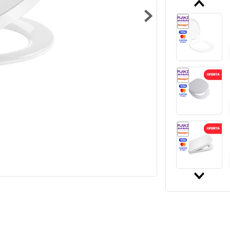
10
.
zoca