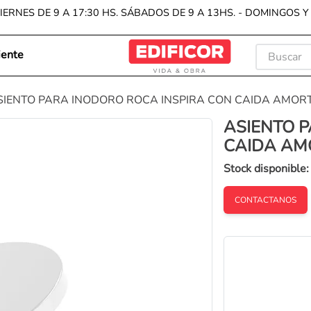
IERNES DE 9 A 17:30 HS. SÁBADOS DE 9 A 13HS. - DOMINGOS 
Buscar
iente
TÉRMIN
SIENTO PARA INODORO ROCA INSPIRA CON CAIDA AMO
1
.
porc
ASIENTO 
2
.
cera
CAIDA AM
3
.
pisos
Stock disponible
4
.
reve
CONTACTANOS
5
.
bach
6
.
vanit
7
.
wall
8
.
exte
9
.
inod