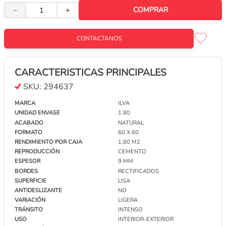
－
＋
CONSULTAR STOCK
CONTACTANOS
CARACTERISTICAS PRINCIPALES
SKU:
294637
MARCA
ILVA
UNIDAD ENVASE
1.80
ACABADO
NATURAL
PORCELANATO SAN LORENZO NATURAL 80 X 80
FORMATO
60 X 60
METROPOLIS OFF-WHITE CAJA X 1,92 M2 1°
RENDIMIENTO POR CAJA
1,80 M2
REPRODUCCIÓN
CEMENTO
CONTACTANOS
ESPESOR
9 MM
BORDES
RECTIFICADOS
SUPERFICIE
LISA
PORCELANATO SAN LORENZO NATURAL 60 X
ANTIDESLIZANTE
NO
120 LIMESTONE WHITE CAJA X 2,16 M2 1ª
VARIACIÓN
LIGERA
CONTACTANOS
TRÁNSITO
INTENSO